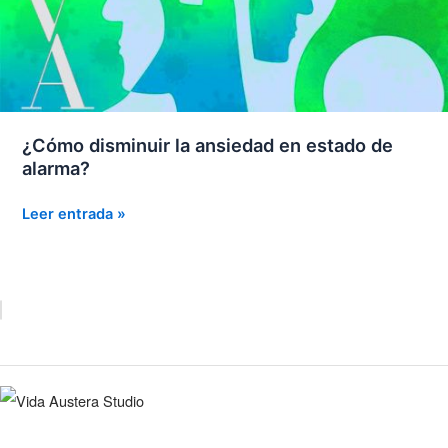
¿Cómo disminuir la ansiedad en estado de
alarma?
¿Cómo
Leer entrada »
disminuir
la
ansiedad
en
estado
de
alarma?