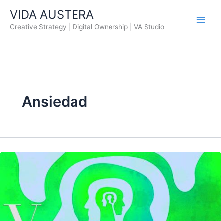
Ir
VIDA AUSTERA
al
Creative Strategy | Digital Ownership | VA Studio
contenido
Ansiedad