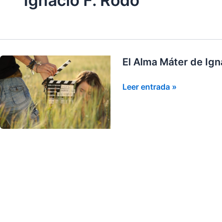
Ignacio F. Rodó
El Alma Máter de Ign
El
Leer entrada »
Alma
Máter
de
Ignacio.
F.
Rodó