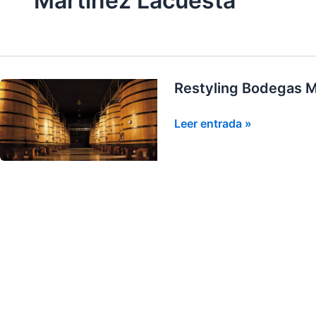
Martinez Lacuesta
Restyling Bodegas M
Restyling
Leer entrada »
Bodegas
Martínez
Lacuesta