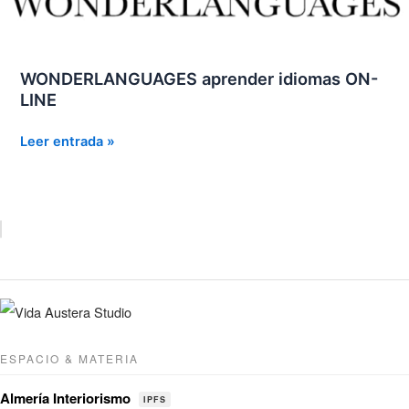
WONDERLANGUAGES aprender idiomas ON-
LINE
WONDERLANGUAGES
Leer entrada »
aprender
idiomas
ON-
LINE
ESPACIO & MATERIA
Almería Interiorismo
IPFS