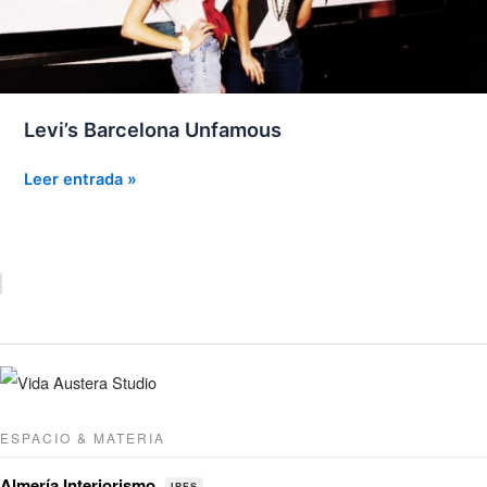
Levi’s Barcelona Unfamous
Levi’s
Leer entrada »
Barcelona
Unfamous
ESPACIO & MATERIA
Almería Interiorismo
IPFS