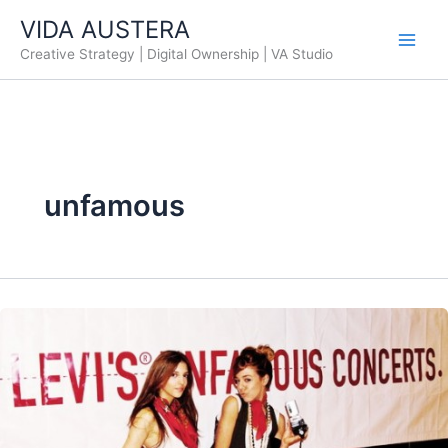
Ir
VIDA AUSTERA
al
Creative Strategy | Digital Ownership | VA Studio
contenido
unfamous