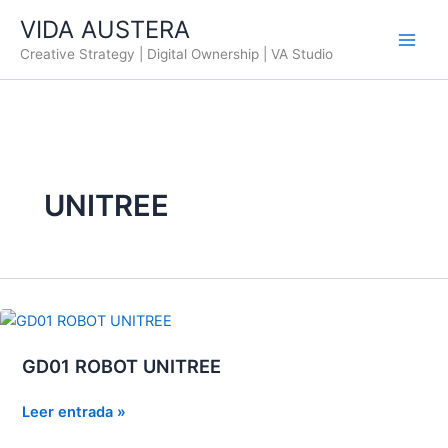
Ir
VIDA AUSTERA
al
Creative Strategy | Digital Ownership | VA Studio
contenido
UNITREE
GD01 ROBOT UNITREE
GD01
Leer entrada »
ROBOT