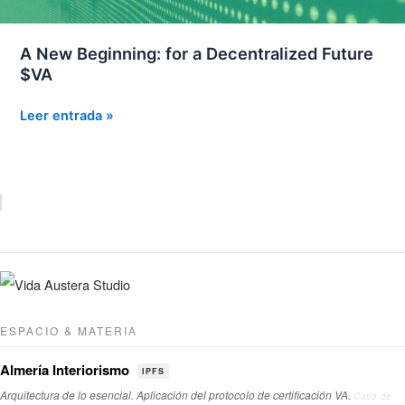
A New Beginning: for a Decentralized Future
$VA
A
Leer entrada »
New
Beginning:
for
a
Decentralized
Future
$VA
ESPACIO & MATERIA
Almería Interiorismo
IPFS
Arquitectura de lo esencial. Aplicación del protocolo de certificación VA.
Caso de