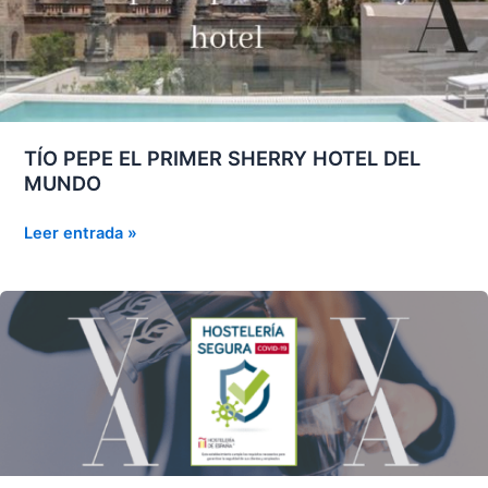
TÍO PEPE EL PRIMER SHERRY HOTEL DEL
MUNDO
TÍO
Leer entrada »
PEPE
EL
PRIMER
SHERRY
HOTEL
DEL
MUNDO