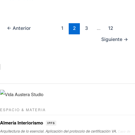
Indigo
Madrid
Healthia
Certification
←
Anterior
1
2
3
…
12
Siguiente
→
ESPACIO & MATERIA
Almería Interiorismo
IPFS
Arquitectura de lo esencial. Aplicación del protocolo de certificación VA.
Caso de