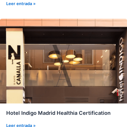
seguros
MOM
Leer entrada »
LOVE
GIN
cóctel REYES
Hotel Indigo Madrid Healthia Certification
Hotel
Leer entrada »