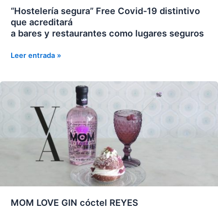
“Hostelería segura” Free Covid-19 distintivo
que acreditará
a bares y restaurantes como lugares seguros
“Hostelería
Leer entrada »
segura”
Free
Covid-
19
distintivo
que
acreditará
a
bares
y
restaurantes
como
MOM LOVE GIN cóctel REYES
lugares