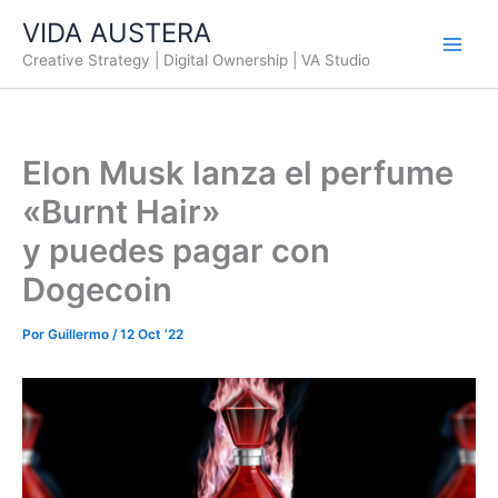
Ir
VIDA AUSTERA
al
Creative Strategy | Digital Ownership | VA Studio
contenido
Elon Musk lanza el perfume
«Burnt Hair»
y puedes pagar con
Dogecoin
Por
Guillermo
/
12 Oct ’22