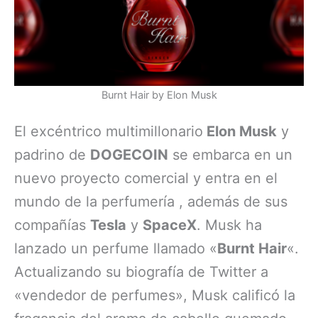
Burnt Hair by Elon Musk
El excéntrico multimillonario
Elon Musk
y
padrino de
DOGECOIN
se embarca en un
nuevo proyecto comercial y entra en el
mundo de la perfumería , además de sus
compañías
Tesla
y
SpaceX
. Musk ha
lanzado un perfume llamado «
Burnt Hair
«.
Actualizando su biografía de Twitter a
«vendedor de perfumes», Musk calificó la