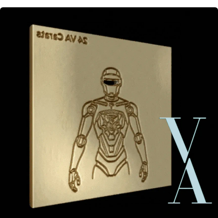
diseño,
arte
y
certificación
digital