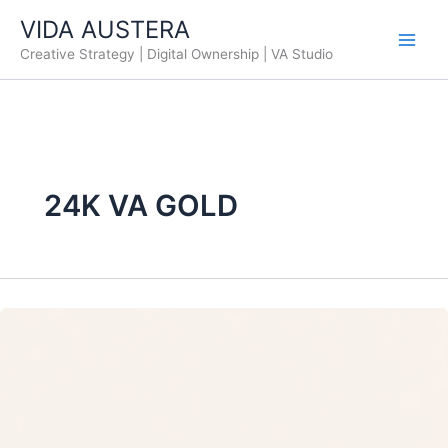
Ir
VIDA AUSTERA
al
Creative Strategy | Digital Ownership | VA Studio
contenido
24K VA GOLD