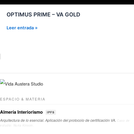
OPTIMUS PRIME – VA GOLD
OPTIMUS
Leer entrada »
PRIME
–
VA
GOLD
ESPACIO & MATERIA
Almería Interiorismo
IPFS
Arquitectura de lo esencial. Aplicación del protocolo de certificación VA.
Caso de
estudio: Nuria Kinson.