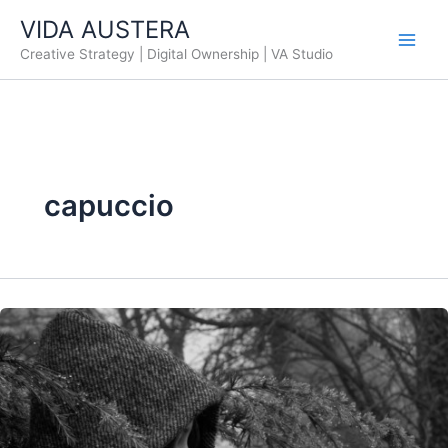
Ir
VIDA AUSTERA
al
Creative Strategy | Digital Ownership | VA Studio
contenido
capuccio