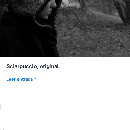
Sciarpuccio, original.
Sciarpuccio,
Leer entrada »
original.