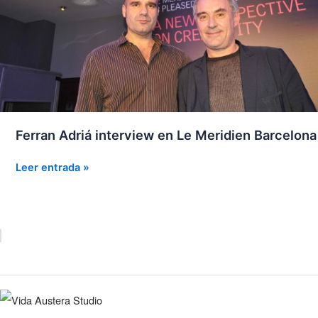
Ferran Adriá interview en Le Meridien Barcelona
Ferran
Leer entrada »
Adriá
interview
en
Le
Meridien
Barcelona