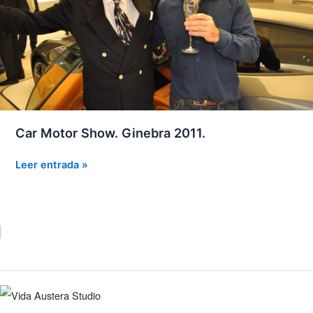
Car Motor Show. Ginebra 2011.
Car
Leer entrada »
Motor
Show.
Ginebra
2011.