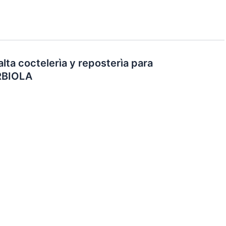
lta coctelerìa y reposterìa para
URBIOLA