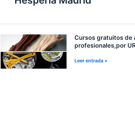
Hesperia Madrid
Cursos gratuitos de a
profesionales,por 
Cursos
Leer entrada »
gratuitos
de
alta
coctelerìa
y
reposterìa
para
profesionales,por
URBIOLA