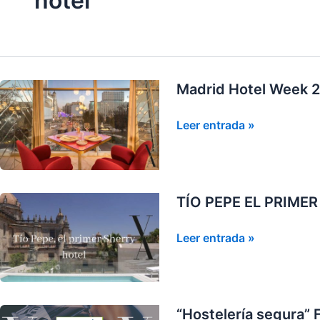
hotel
Madrid Hotel Week 
Madrid
Leer entrada »
Hotel
Week
2020
TÍO PEPE EL PRIME
TÍO
Leer entrada »
PEPE
EL
PRIMER
SHERRY
“Hostelería segura” 