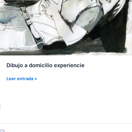
Dibujo a domicilio experiencie
Dibujo
Leer entrada »
a
domicilio
experiencie