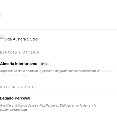
diseño,
arte
y
certificación
digital
ESPACIO & MATERIA
Almería Interiorismo
IPFS
Arquitectura de lo esencial. Aplicación del protocolo de certificación VA.
Caso de
estudio: Nuria Kinson.
ARTE INTEGRADO
Legado Perceval
Gestión artística de Jesús y Paz Perceval. Diálogo entre la tierra y la
contemporaneidad.