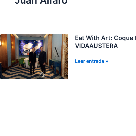
Juan Alfaro
Eat With Art: Coque
VIDAAUSTERA
Eat
Leer entrada »
With
Art:
Coque
fusiona
gastronomía
y
arte
contemporáneo
|