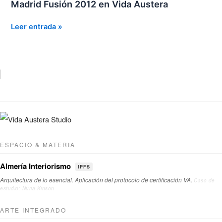
Madrid Fusión 2012 en Vida Austera
Madrid
Leer entrada »
Fusión
2012
en
Vida
Austera
ESPACIO & MATERIA
Almería Interiorismo
IPFS
Arquitectura de lo esencial. Aplicación del protocolo de certificación VA.
Caso de
estudio: Nuria Kinson.
ARTE INTEGRADO