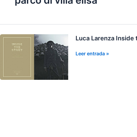
parco di villa elisa
Luca Larenza Inside 
Luca
Leer entrada »
Larenza
Inside
the
story