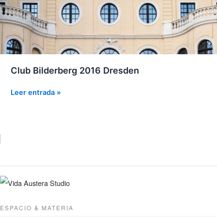
Club Bilderberg 2016 Dresden
Club
Leer entrada »
Bilderberg
2016
Dresden
ESPACIO & MATERIA