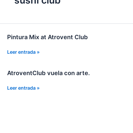
sushi club
Pintura Mix at Atrovent Club
Pintura
Leer entrada »
Mix
at
AtroventClub vuela con arte.
Atrovent
Club
AtroventClub
Leer entrada »
vuela
con
arte.