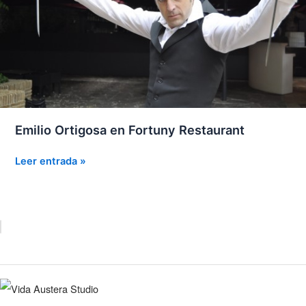
Emilio Ortigosa en Fortuny Restaurant
Emilio
Leer entrada »
Ortigosa
en
Fortuny
Restaurant