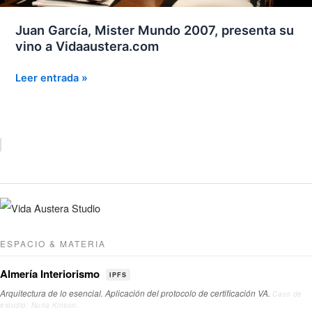
Juan García, Mister Mundo 2007, presenta su
vino a Vidaaustera.com
Juan
Leer entrada »
García,
Mister
Mundo
2007,
presenta
su
vino
a
Vidaaustera.com
ESPACIO & MATERIA
Almería Interiorismo
IPFS
Arquitectura de lo esencial. Aplicación del protocolo de certificación VA.
Caso de
estudio: Nuria Kinson.