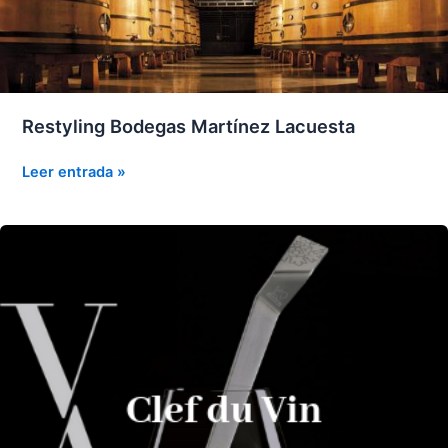
Restyling Bodegas Martínez Lacuesta
Restyling
Leer entrada »
Bodegas
Martínez
Lacuesta