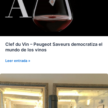
Clef du Vin – Peugeot Saveurs democratiza el
mundo de los vinos
Clef
Leer entrada »
du
Vin
–
Peugeot
Saveurs
democratiza
el
mundo