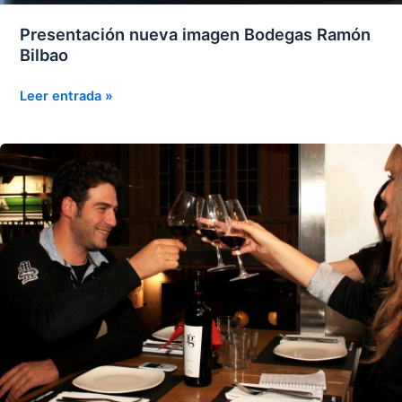
Presentación nueva imagen Bodegas Ramón
Bilbao
Presentación
Leer entrada »
nueva
imagen
Bodegas
Ramón
Bilbao