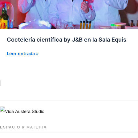
Coctelería científica by J&B en la Sala Equis
Coctelería
Leer entrada »
científica
by
J&B
en
la
Sala
Equis
ESPACIO & MATERIA