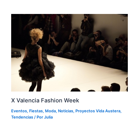
X Valencia Fashion Week
Eventos
,
Fiestas
,
Moda
,
Noticias
,
Proyectos Vida Austera
,
Tendencias
/ Por
Julia