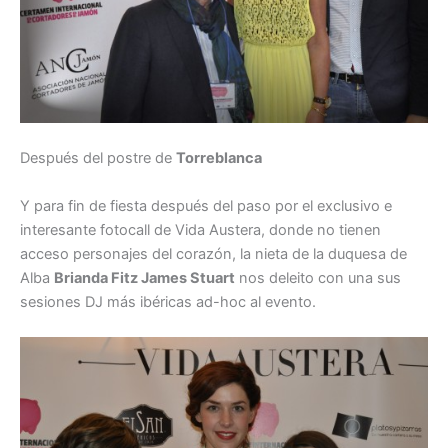
Después del postre de
Torreblanca
Y para fin de fiesta después del paso por el exclusivo e
interesante fotocall de Vida Austera, donde no tienen
acceso personajes del corazón, la nieta de la duquesa de
Alba
Brianda Fitz James Stuart
nos deleito con una sus
sesiones DJ más ibéricas ad-hoc al evento.