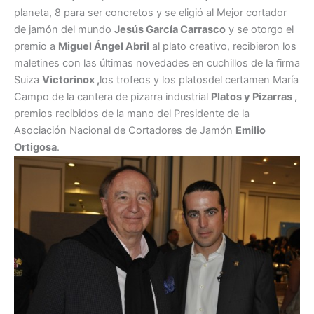
planeta, 8 para ser concretos y se eligió al Mejor cortador
de jamón del mundo
Jesús García Carrasco
y se otorgo el
premio a
Miguel Ángel Abril
al plato creativo, recibieron los
maletines con las últimas novedades en cuchillos de la firma
Suiza
Victorinox ,
los trofeos y los platosdel certamen María
Campo de la cantera de pizarra industrial
Platos y Pizarras ,
premios recibidos de la mano del Presidente de la
Asociación Nacional de Cortadores de Jamón
Emilio
Ortigosa
.