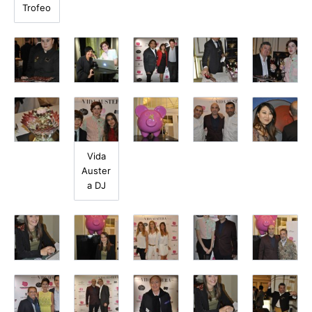
Trofeo
Vida
Auster
a DJ