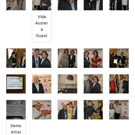
Vida
Auster
a
Guest
Demo
Artist