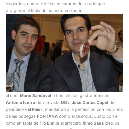
exigentes, como el de los miembros del jurado que
otorgaron el título de maestro cortador,
el chef
Mario Sandoval
o Los críticos gastronómicos
Antonio Ivorra
de la revista
QG
o
José Carlos Capel
del
periódico «
El País
«, maridando a la perfección con los vinos
de las bodegas
FONTANA
como el Quercus, Junto con el
lomo en tabla de
Tío Emilio
,el arrocero
Ximo Saez
ideo un