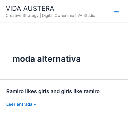
Ir
VIDA AUSTERA
al
Creative Strategy | Digital Ownership | VA Studio
contenido
moda alternativa
Ramiro likes girls and girls like ramiro
Ramiro
Leer entrada »
likes
girls
and