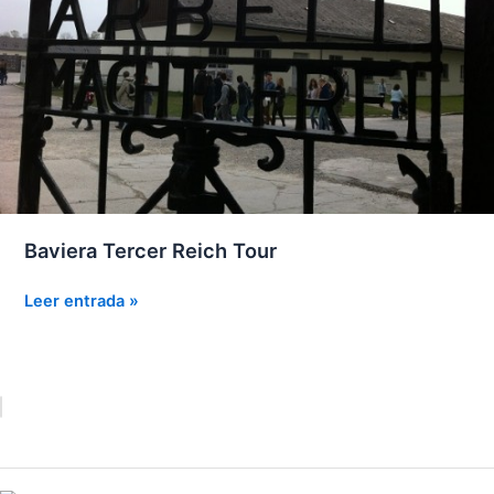
Baviera Tercer Reich Tour
Baviera
Leer entrada »
Tercer
Reich
Tour