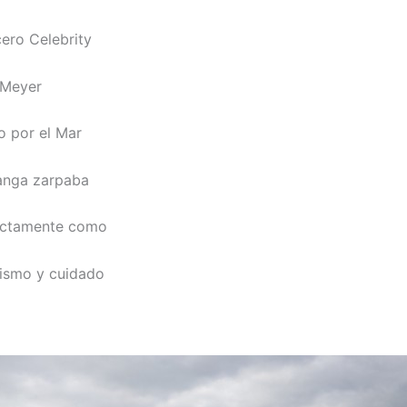
cero Celebrity
e Meyer
o por el Mar
manga zarpaba
fectamente como
nismo y cuidado