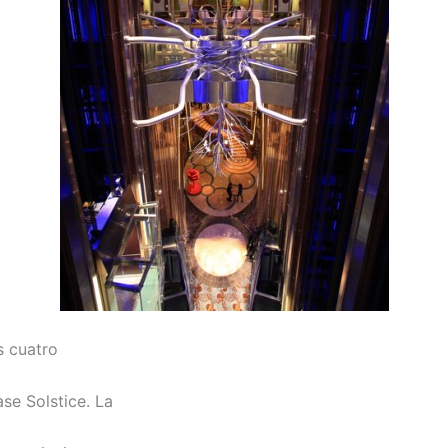
s cuatro
se Solstice. La