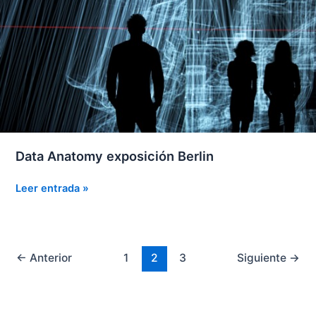
Data Anatomy exposición Berlin
Data
Leer entrada »
Anatomy
exposición
Berlin
←
Anterior
1
2
3
Siguiente
→