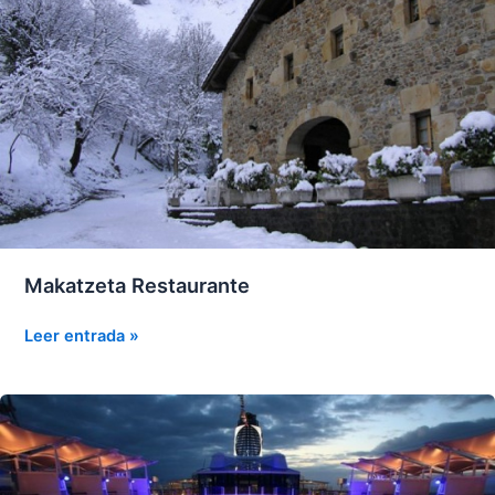
Makatzeta Restaurante
Makatzeta
Leer entrada »
Restaurante