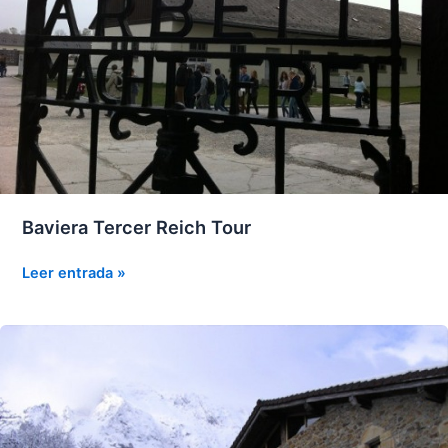
Baviera Tercer Reich Tour
Baviera
Leer entrada »
Tercer
Reich
Tour