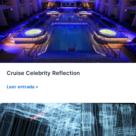
Cruise Celebrity Reflection
Cruise
Leer entrada »
Celebrity
Reflection